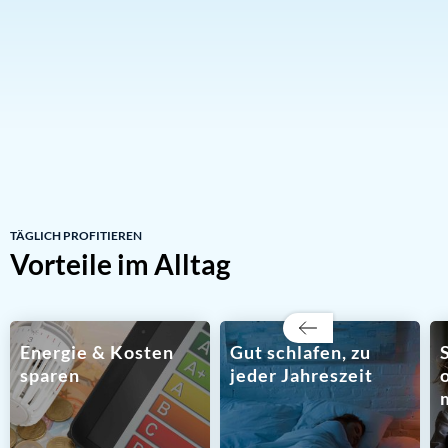
8-Stunden-Tag energiesparend
Schaffen Sie jetzt mit einer Klimaanlage eine optimale
Arbeitsatmosphäre in Ihrem Arbeitszimmer!
JETZT ANFRAGEN
UNSER PROZESS
TÄGLICH PROFITIEREN
Vorteile im Alltag
Energie & Kosten
Gut schlafen, zu
sparen
jeder Jahreszeit