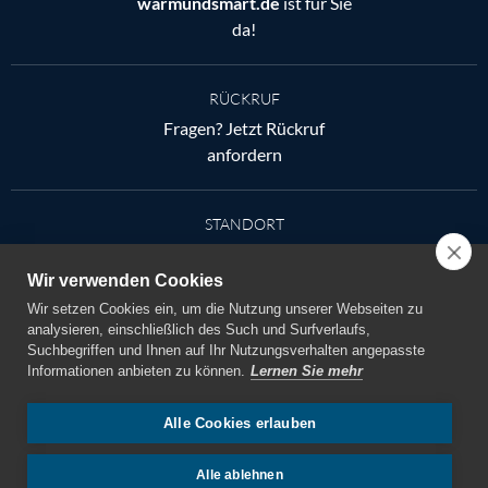
warmundsmart.de
ist für Sie
da!
RÜCKRUF
Fragen? Jetzt Rückruf
anfordern
STANDORT
Ludwig-Reichling-Straße 6,
67059 Ludwigshafen am
Wir verwenden Cookies
Rhein
Wir setzen Cookies ein, um die Nutzung unserer Webseiten zu
analysieren, einschließlich des Such und Surfverlaufs,
Suchbegriffen und Ihnen auf Ihr Nutzungsverhalten angepasste
EMAIL
Informationen anbieten zu können.
Lernen Sie mehr
info@coolundsmart.de
Alle Cookies erlauben
JOBS
Alle ablehnen
www.jobs.coolundsmart.de