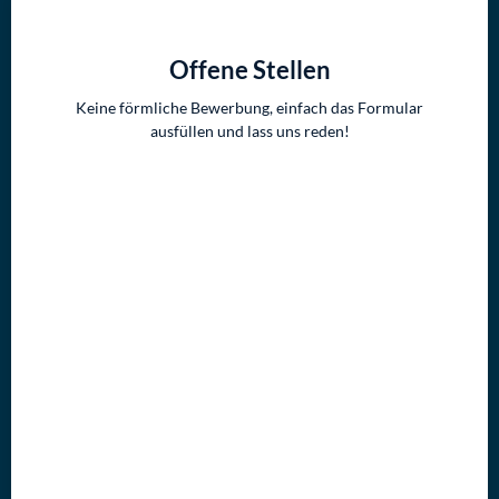
Offene Stellen
Keine förmliche Bewerbung, einfach das Formular
ausfüllen und lass uns reden!
Meister Elektrotechnik (m/w/d) - Energie- und
Gebäudetechnik
Du kennst dich bestens mit Niederspannungstechnik (bis
1000V) aus, kannst knifflige technische Probleme lösen und
bist absoluter Profi im Bereich Zählerschränke, Verteilerbau
und Gebäudeinstallation? – Dann wird es Zeit, dass du in unser
Team kommst!
karriere@coolundsmart.de